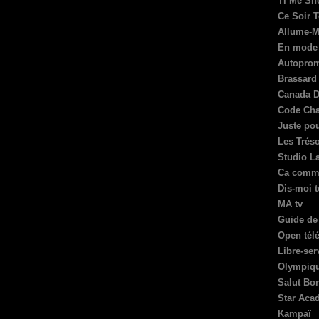
Ti Mé S
Ce Soir T
Allume-M
En mode 
Autoprom
Brassard 
Canada 
Code Cha
Juste pou
Les Trés
Studio L
Ca comme
Dis-moi t
MA tv
Guide de 
Open tél
Libre-ser
Olympiqu
Salut Bo
Star Aca
Kampaï