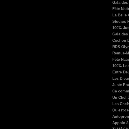
Gala des
Fête Nati
La Belle
Studios 
100% Jus
Gala des
Cochon 
RDS Olym
Remue-M
Fête Nat
100% Loc
Entre De
Les Dieu
Juste Po
Ca comme
Un Chef à
Les Chef
Qu'est-c
Autoprom
Appolo à