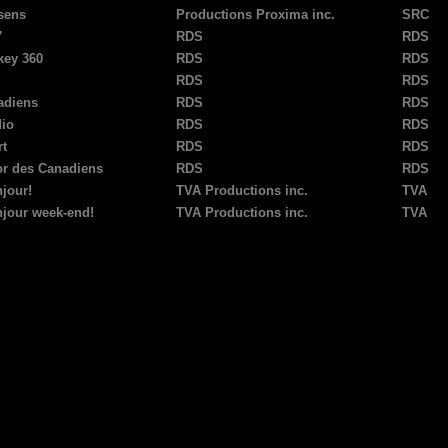
 sens
Productions Proxima inc.
SRC
7
RDS
RDS
ey 360
RDS
RDS
RDS
RDS
adiens
RDS
RDS
io
RDS
RDS
t
RDS
RDS
r des Canadiens
RDS
RDS
jour!
TVA Productions inc.
TVA
njour week-end!
TVA Productions inc.
TVA