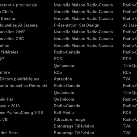
ectorale provinciale
Nouvelle Maison Radio-Canada
Radio-
s Chefs
Nouvelle Maison Radio-Canada
Radio-
 Élection
Nouvelle Maison Radio-Canada
Radio-
Nouvelles Al Jazeera
Présentation Set Design
Al Jaze
uvelles 24:60
Nouvelle Maison Radio-Canada
Radio-
ouvelles CBC
Nouvelle Maison Radio-Canada
Radio-
adios
Nouvelle Maison Radio-Canada
Radio-
 fédérales
Radio-Canada
Radio-
@7
RDS
RDS
9
Québécom
Télé-Q
ambre
RDS
RDS
Décors phérifériques
Attraction
TVA
tudio nouvelles Rimouski
Radio-Canada
Radio-
8
Québécom
Télé-Q
édiHa!
Québécom
Radio-
eaux 2018
Radio-Canada
Radio-
ues PyeongChang 2018
Bell Média
RDS
 VIII
Attraction Image
Radio-
Entourage Télévision
TVA
 des Stars
Entourage Télévision
TVA