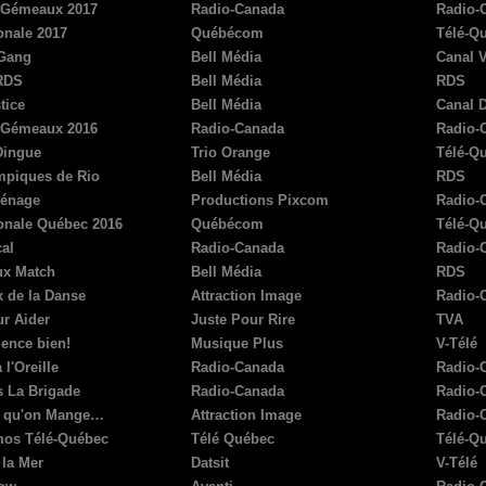
 Gémeaux 2017
Radio-Canada
Radio-
onale 2017
Québécom
Télé-Q
 Gang
Bell Média
Canal V
RDS
Bell Média
RDS
tice
Bell Média
Canal 
 Gémeaux 2016
Radio-Canada
Radio-
Dingue
Trio Orange
Télé-Q
piques de Rio
Bell Média
RDS
énage
Productions Pixcom
Radio-
ionale Québec 2016
Québécom
Télé-Q
al
Radio-Canada
Radio-
ux Match
Bell Média
RDS
x de la Danse
Attraction Image
Radio-
ur Aider
Juste Pour Rire
TVA
nce bien!
Musique Plus
V-Télé
 l'Oreille
Radio-Canada
Radio-
s La Brigade
Radio-Canada
Radio-
e qu'on Mange…
Attraction Image
Radio-
os Télé-Québec
Télé Québec
Télé-Q
 la Mer
Datsit
V-Télé