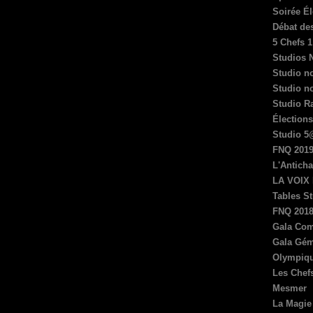
Soirée Él
Débat de
5 Chefs 1
Studios 
Studio no
Studio n
Studio R
Élections
Studio 5
FNQ 201
L'Antich
LA VOIX 
Tables S
FNQ 201
Gala Com
Gala Gém
Olympiq
Les Chefs
Mesmer
La Magie