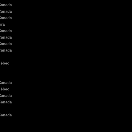
Canada
2022
Canada
2022
Canada
2022
rra
2021
Canada
2020
Canada
2020
Canada
2020
Canada
2019
2019
uébec
2019
2019
2019
Canada
2019
uébec
2018
Canada
2018
Canada
2018
2108
Canada
2018
2017
2017