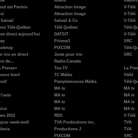
how
Avanti
Radio-
out est Permis
Attraction Image
V-Télé
oi
Attraction Image
V-Télé
Salvail
Salvail & Co
V-Télé
os Télé-Québec
Télé Québec
Télé-Q
en direct aujourd'hui
DATSIT
V-Télé
Day
Prisme3
SRC
stenay
PIXCOM
Télé-Q
r rire en direct
Juste pour rire
SRC
ors de…
Radio-Canada
a Presse+
Tou-TV
La Pre
nce bien!
TC Média
Vtélé
out!
Pamplemousse Média
Télé-Q
MA tv
MA tv
l'auto
MA tv
MA tv
é
MA tv
MA tv
vice
MA tv
MA tv
es 2012
RDS
V-Télé
njour week-end!
TVA Productions inc.
TVA
démie
Productions J
TVA
PIXCOM
SRC