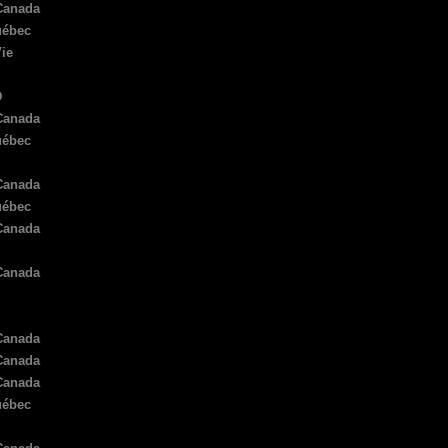
Canada
2017
uébec
2017
ie
2017
2017
D
2016
Canada
2016
uébec
2016
2016
Canada
2016
uébec
2016
Canada
2016
2015
Canada
2015
2015
2015
Canada
2015
Canada
2015
Canada
2014
uébec
2014
2014